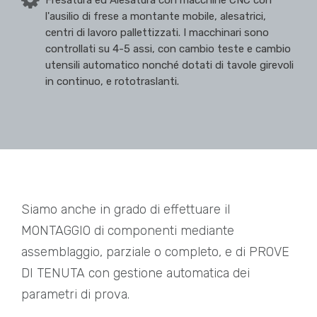
Fresatura ed Alesatura con macchine CNC con
l'ausilio di frese a montante mobile, alesatrici,
centri di lavoro pallettizzati. I macchinari sono
controllati su 4-5 assi, con cambio teste e cambio
utensili automatico nonché dotati di tavole girevoli
in continuo, e rototraslanti.
Siamo anche in grado di effettuare il
MONTAGGIO di componenti mediante
assemblaggio, parziale o completo, e di PROVE
DI TENUTA con gestione automatica dei
parametri di prova.