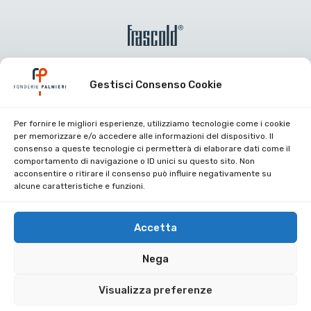
Gestisci Consenso Cookie
Per fornire le migliori esperienze, utilizziamo tecnologie come i cookie
Certificazioni aziendali
per memorizzare e/o accedere alle informazioni del dispositivo. Il
consenso a queste tecnologie ci permetterà di elaborare dati come il
Lavora con noi
comportamento di navigazione o ID unici su questo sito. Non
acconsentire o ritirare il consenso può influire negativamente su
Area riservata
alcune caratteristiche e funzioni.
Contatti
Privacy Policy
Accetta
Cookie Policy
Nega
Visualizza preferenze
Copyright 2025. All Right Reserved.