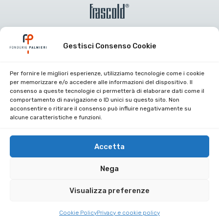
Gestisci Consenso Cookie
Per fornire le migliori esperienze, utilizziamo tecnologie come i cookie
Certificazioni aziendali
per memorizzare e/o accedere alle informazioni del dispositivo. Il
consenso a queste tecnologie ci permetterà di elaborare dati come il
Lavora con noi
comportamento di navigazione o ID unici su questo sito. Non
acconsentire o ritirare il consenso può influire negativamente su
Area riservata
alcune caratteristiche e funzioni.
Contatti
Privacy Policy
Accetta
Cookie Policy
Nega
Visualizza preferenze
Copyright 2025. All Right Reserved.
Cookie Policy
Privacy e cookie policy
Partita IVA: 00429390487