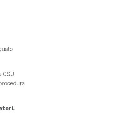
guato
a GSU
 procedura
atori.