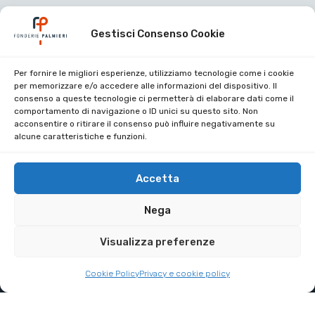
Gestisci Consenso Cookie
Per fornire le migliori esperienze, utilizziamo tecnologie come i cookie
Certificazioni aziendali
per memorizzare e/o accedere alle informazioni del dispositivo. Il
consenso a queste tecnologie ci permetterà di elaborare dati come il
Lavora con noi
comportamento di navigazione o ID unici su questo sito. Non
acconsentire o ritirare il consenso può influire negativamente su
Area riservata
alcune caratteristiche e funzioni.
Contatti
Privacy Policy
Accetta
Cookie Policy
Nega
Visualizza preferenze
Copyright 2025. All Right Reserved.
Cookie Policy
Privacy e cookie policy
Partita IVA: 00429390487