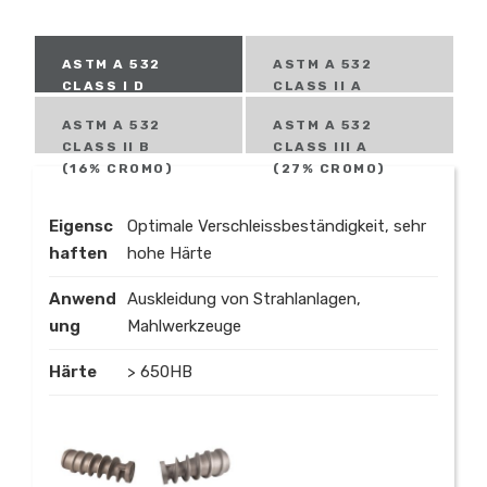
ASTM A 532
ASTM A 532
CLASS I D
CLASS II A
(10%CHROM,
(12% CROMO)
ASTM A 532
ASTM A 532
5%NICKEL)
CLASS II B
CLASS III A
(16% CROMO)
(27% CROMO)
Eigensc
Optimale Verschleissbeständigkeit, sehr
haften
hohe Härte
Anwend
Auskleidung von Strahlanlagen,
ung
Mahlwerkzeuge
Härte
> 650HB