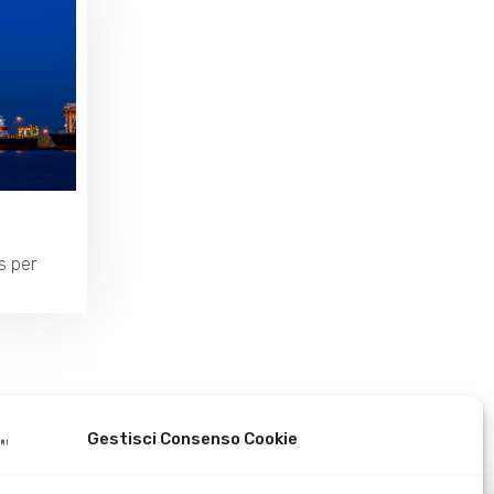
s per
Gestisci Consenso Cookie
Certificazioni aziendali
Lavora con noi