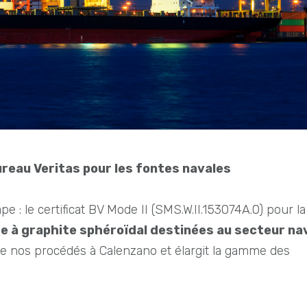
Bureau Veritas pour les fontes navales
e : le certificat BV Mode II (SMS.W.II.153074A.0) pour la
te à graphite sphéroïdal destinées au secteur na
e de nos procédés à Calenzano et élargit la gamme des